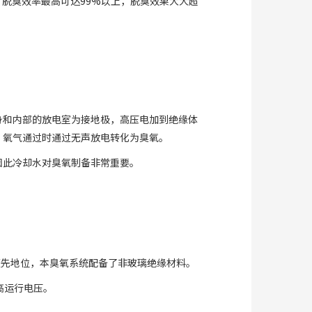
脱臭效率最高可达99%以上，脱臭效果大大超
身和内部的放电室为接地极，高压电加到绝缘体
，氧气通过时通过无声放电转化为臭氧。
因此冷却水对臭氧制备非常重要。
领先地位，本臭氧系统配备了非玻璃绝缘材料。
高运行电压。