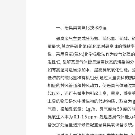
臭氧气水混合机
一、恶臭臭氧氧化技术原理
家用臭氧消毒机
恶臭废气主要成分为氨、硫化氢、硫醇、硫
气水混合装置
量最大,其次是硫化氢(硫化氢对恶臭味的贡献
臭氧配套设备
性，采用臭氧(氧化)化学吸收法作为废气处理的
发性低, 裂解恶臭气体使呈游离状态的污染物分
如有高温可适当添加水，提高臭氧氧化性能。通过
低浓度的硫化氢和有机组分,通过大量资料的搜
相应的排风管道和排风动力，使恶臭气体通过
起以外，还可有微生物引起土臭，霉臭，藻臭
土臭的物质是水中微生物的代谢物质，取名为 geosmin(
气量，投加臭氧量：1g/h，臭气度为 50 度的
臭氧注入率为 0.1-1.5 ppm. 处理
备投加处理量选择最佳配置恶臭臭氧设备系统