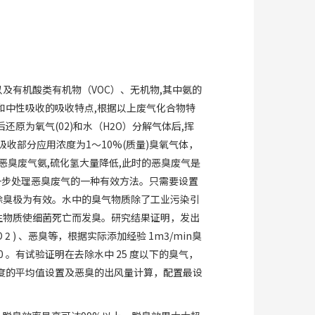
及有机酸类有机物（VOC）、无机物,其中氨的
和中性吸收的吸收特点,根据以上废气化合物特
原为氧气(02)和水（H2O）分解气体后,挥
收部分应用浓度为1～10%(质量)臭氧气体，
的恶臭废气氨,硫化氢大量降低,此时的恶臭废气是
一步处理恶臭废气的一种有效方法。只需要设置
除臭极为有效。水中的臭气物质除了工业污染引
生物质使细菌死亡而发臭。研究结果证明，发出
8 O 2 ) 、恶臭等，根据实际添加经验 1m3/min臭
 0 。有试验证明在去除水中 25 度以下的臭气，
体浓度的平均值设置及恶臭的出风量计算，配置最设