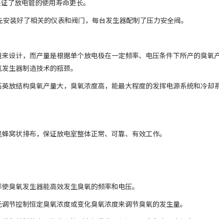
，保证了放电管的使用寿命更长。
预先安装好了相关的仪表和阀门，每台发生器配制了压力安全阀。
量来设计，而产量是根据单个放电极在一定频率、电压条件下所产的臭氧
氧发生器制造技术的瓶颈。
石英放结构臭氧产量大，臭氧浓度高，能最大程度的发挥电源系统和冷却
呈蜂窝状排布，保证放电室整体正常、可靠、有效工作。
率使臭氧发生器能高效发生臭氧的频率和电压。
元调节控制恒定臭氧浓度或变化臭氧浓度来调节臭氧的发生量。