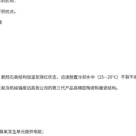
术的比较：
下的优点。
累
脱羟石英结构加温至烧红状态，迅速放置冷却水中（15--20℃）不裂不
性能及机械强度远高我公司的第三代产品高精密陶瓷和搪瓷结构。
臭氧发生单元提供电能；