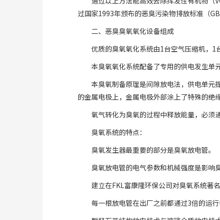
通过以上方法能高效去除挥发性有机物（V
过国家1993年颁布的恶臭污染物排放标准（GB1
二、恶臭臭氧氧化设备组成
优质的臭氧氧化系统由1台空气压缩机，1
本臭氧氧化系统配备了专用的供电发生单
本臭氧制备原理是间隙放电法，供电单元
的金属电极上，金属电极外部涂上了特殊的绝
氧气转化为臭氧的过程中释放能量，必须
臭氧系统的特点：
臭氧发生器最重要的部分是臭氧放电管。
臭氧放电管的电气参数和机械强度是影响
建立在FKL富康隆环保公司对臭氧系统
每一根放电管在出厂之前都通过3倍的运