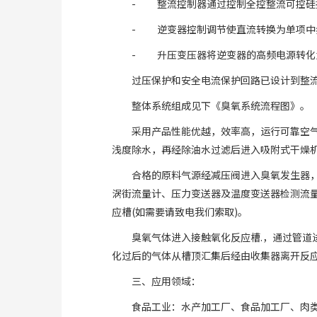
- 整流控制器通过控制全控整流可控硅
- 逆变器控制调节使直流转换为单项中
- 升压变压器将逆变器的高频电源转化
过压保护和安全电流保护回路已设计到整
整体系统组成见下《臭氧系统流程图》。
采用产品性能优越，效率高，运行可靠空
浅度除水，再经除油水过滤后进入吸附式干燥机
合格的原料气源经减压阀进入臭氧发生器
涡街流量计、压力变送器及温度变送器检测流
应槽(如需要请致电我们索取)。
臭氧气体进入接触氧化反应槽.，通过管
化过后的气体从槽顶汇集后经由收集器离开反
三、应用领域：
食品工业：水产加工厂、食品加工厂、肉