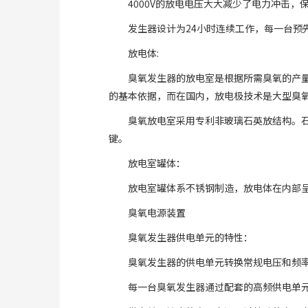
4000V的放电电压大大减少了电力冲击
发生器设计为24小时连续工作，每一台
放电体:
臭氧发生器的放电室是根据所需臭氧的产
的基本依据，而在国内，放电极技术是大型臭
臭氧放电室采用专利非玻璃石英放结构。
键。
放电室罐体：
放电室罐体系不锈钢制造，放电体在内部
臭氧电源装置
臭氧发生器供电单元的特性：
臭氧发生器的供电单元转换常规电压和频
每一台臭氧发生器通过配套的高频供电单