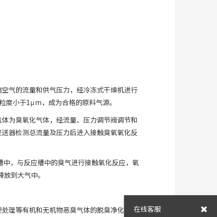
缩空气的流量和供气压力，经冷冻式干燥机进行
粒度小于1μm，成为合格的原料气源。
气体为臭氧化气体，经流量、压力调节阀调节和
变送器检测总流量及压力后进入接触臭氧氧化反
槽中，与反应槽中的臭气进行接触氧化反应，氧
排放到大气中。
在线客服
便处理等有机和无机物恶臭气体的脱臭净化处