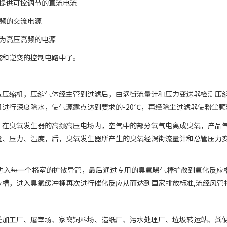
提供可控调节的直流电流
频的交流电源
为高压高频的电源
流和逆变的控制电路中了。
气压缩机，压缩气体经主管到过滤后，由涡街流量计和压力变送器检测压
进行深度除水，使气源露点达到要求的-20℃，再经除尘过滤器使粉尘颗
，在臭氧发生器的高频高压电场内，空气中的部分氧气电离成臭氧，产品
量、压力、温度，后，臭氧发生器所产生的臭氧经涡街流量计和总管压力
道进入每一个格室的扩散导管，最后通过专用的臭氧曝气棒扩散到氧化反应
应槽，进入臭氧缓冲桶再次进行催化反应从而达到国家排放标准,流经风管
类加工厂、屠宰场、家禽饲料场、造纸厂、污水处理厂、垃圾转运站、粪