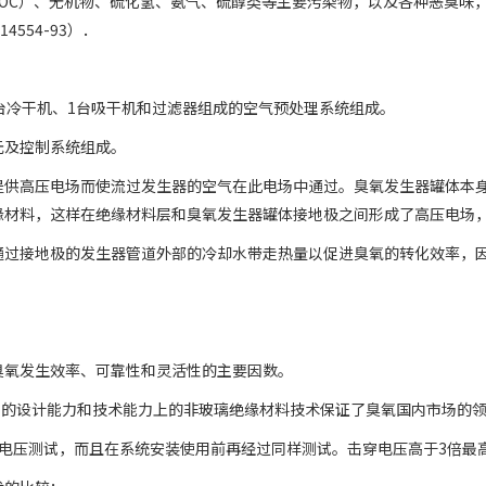
OC）、无机物、硫化氢、氨气、硫醇类等主要污染物，以及各种恶臭味，
4554-93）．
台冷干机、1台吸干机和过滤器组成的空气预处理系统组成。
元及控制系统组成。
提供高压电场而使流过发生器的空气在此电场中通过。臭氧发生器罐体本
缘材料，这样在绝缘材料层和臭氧发生器罐体接地极之间形成了高压电场
通过接地极的发生器管道外部的冷却水带走热量以促进臭氧的转化效率，
臭氧发生效率、可靠性和灵活性的主要因数。
著名的设计能力和技术能力上的非玻璃绝缘材料技术保证了臭氧国内市场的
行电压测试，而且在系统安装使用前再经过同样测试。击穿电压高于3倍最