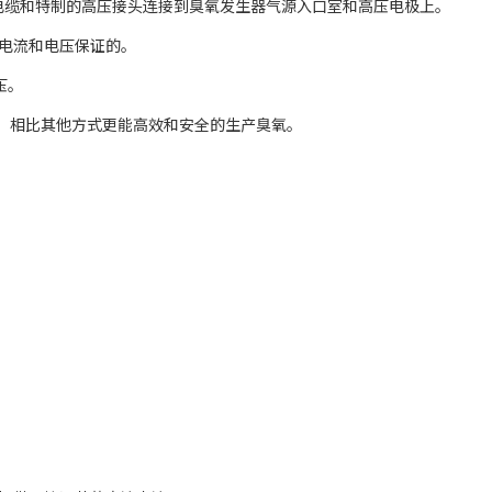
电缆和特制的高压接头连接到臭氧发生器气源入口室和高压电极上。
电流和电压保证的。
压。
量，相比其他方式更能高效和安全的生产臭氧。