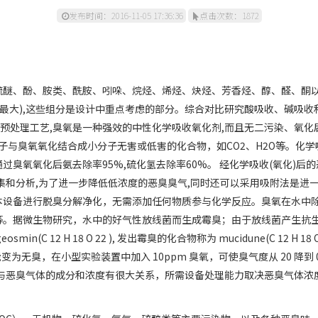
发布时间：2016-11-05 17:36:36
点击次数：1872
壁挂空气净化杀菌消毒机
醚、酚、胺类、酰胺、吲哚、烷烃、烯烃、炔烃、芳香烃、醇、醛、酮以
率最大),这些组分是设计中重点考虑的部分。综合对比研究酸吸收、碱吸收
预处理工艺,臭氧是一种强效的中性化学吸收氧化剂,而且无二污染、氧化后还
子与臭氧氧化结合成小分子无害或低害的化合物，如CO2、H2O等。化学吸
臭氧氧化后氨去除率95%,硫化氢去除率60%。 经化学吸收(氧化)后
集和分析,为了进一步降低低浓度的恶臭臭气,同时还可以采用吸附法是进
本设备进行脱臭分解净化，无需添加任何物质参与化学反应。臭氧在水中
等。据微生物研究，水中的好气性放线菌而生成霉臭；由于放线菌产生抗
C 12 H 18 O 22 ), 发出霉臭的化合物称为 mucidune(C 12 H 1
能变为无臭，在小型实验装置中加入 10ppm 臭氧，可使臭气度从 20 降到
恶臭气体能力与恶臭气体的成分和浓度有很大关系，所需设备处理能力取决恶臭气
。