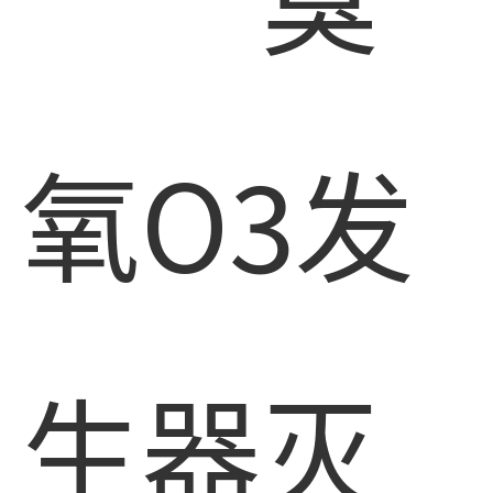
氧O3发
生器灭