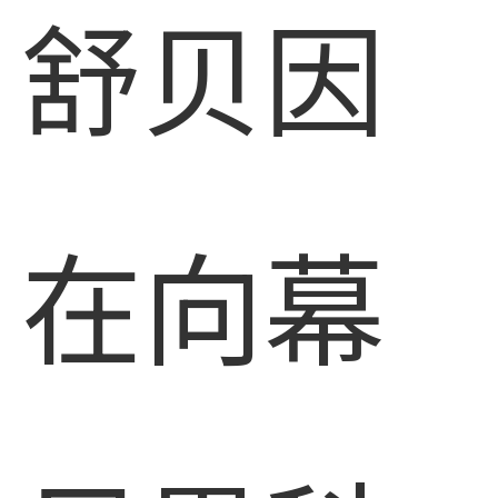
舒贝因
在向幕